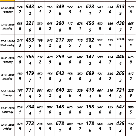
543
349
623
513
124
326
165
122
371
543
334
170
03-03-2026
7
1
2
5
1
2
0
8
Tuesday
2
6
1
9
321
260
456
430
583
330
543
117
678
432
169
665
02-03-2026
6
6
2
9
1
9
6
7
Monday
6
8
5
7
453
217
582
***
247
169
543
357
115
***
***
***
07-01-2026
3
6
2
5
7
*
*
*
Wednesday
2
0
5
*
365
259
147
446
765
732
478
541
602
590
124
675
06-01-2026
8
2
9
0
8
4
7
8
Tuesday
4
6
2
4
179
643
689
265
180
452
154
158
352
121
345
417
05-01-2026
9
1
0
4
0
4
2
2
Monday
7
3
3
3
711
640
416
721
167
564
624
231
329
664
310
225
04-01-2026
4
5
2
6
4
6
4
9
Sunday
9
0
1
0
734
148
198
547
254
623
907
675
547
547
125
906
03-01-2026
1
1
6
8
6
6
8
5
Saturday
4
3
8
6
773
678
178
435
478
234
546
880
160
564
689
132
02-01-2026
9
9
5
6
7
5
3
6
Friday
7
1
6
2