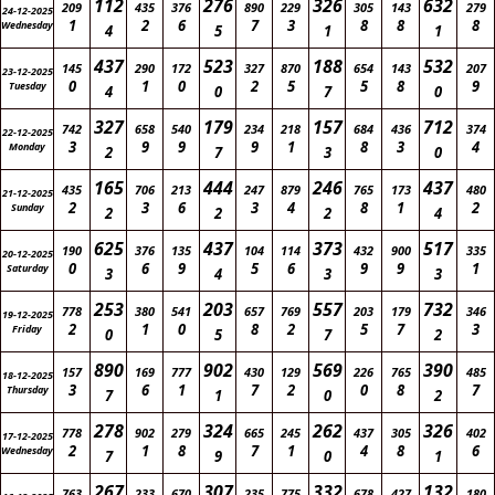
112
276
326
632
209
435
376
890
229
305
143
279
24-12-2025
1
2
6
7
3
8
8
8
Wednesday
4
5
1
1
437
523
188
532
145
290
172
327
870
654
143
207
23-12-2025
0
1
0
2
5
5
8
9
Tuesday
4
0
7
0
327
179
157
712
742
658
540
234
218
684
436
374
22-12-2025
3
9
9
9
1
8
3
4
Monday
2
7
3
0
165
444
246
437
435
706
213
247
879
765
173
480
21-12-2025
2
3
6
3
4
8
1
2
Sunday
2
2
2
4
625
437
373
517
190
376
135
104
114
432
900
335
20-12-2025
0
6
9
5
6
9
9
1
Saturday
3
4
3
3
253
203
557
732
778
380
541
657
769
203
179
346
19-12-2025
2
1
0
8
2
5
7
3
Friday
0
5
7
2
890
902
569
390
157
169
777
430
129
226
765
485
18-12-2025
3
6
1
7
2
0
8
7
Thursday
7
1
0
2
278
324
262
326
778
902
279
665
245
437
305
402
17-12-2025
2
1
8
7
1
4
8
6
Wednesday
7
9
0
1
267
307
332
132
763
233
670
235
775
678
427
180