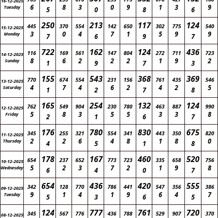
16-12-2025
6
8
3
0
9
1
3
9
Tuesday
5
0
8
6
250
213
117
124
445
370
554
142
650
302
775
540
15-12-2025
3
0
4
7
1
5
9
9
Monday
7
6
9
7
722
162
124
436
116
169
561
147
804
272
711
723
14-12-2025
8
6
2
2
2
1
9
2
Sunday
1
9
7
3
155
543
368
369
770
674
554
231
156
761
435
546
13-12-2025
4
7
4
6
2
4
2
5
Saturday
1
2
7
8
165
254
132
124
762
549
904
230
780
463
887
990
12-12-2025
5
8
3
5
5
3
3
8
Friday
2
1
6
7
176
780
830
675
345
255
321
554
341
443
350
820
11-12-2025
2
2
6
4
8
1
8
0
Thursday
4
5
1
8
178
167
460
520
654
237
652
773
723
335
658
756
10-12-2025
5
2
3
7
2
1
9
8
Wednesday
6
4
0
7
654
436
420
555
342
128
770
786
441
547
356
386
09-12-2025
9
1
4
1
9
6
4
7
Tuesday
5
3
6
5
124
777
761
720
345
567
776
436
788
529
907
370
08-12-2025