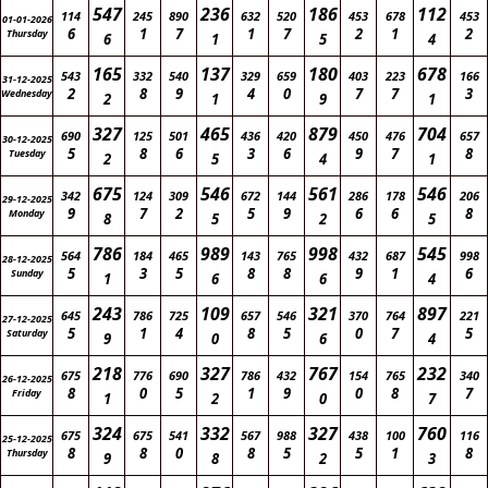
547
236
186
112
114
245
890
632
520
453
678
453
01-01-2026
6
1
7
1
7
2
1
2
Thursday
6
1
5
4
165
137
180
678
543
332
540
329
659
403
223
166
31-12-2025
2
8
9
4
0
7
7
3
Wednesday
2
1
9
1
327
465
879
704
690
125
501
436
420
450
476
657
30-12-2025
5
8
6
3
6
9
7
8
Tuesday
2
5
4
1
675
546
561
546
342
124
309
672
144
286
178
206
29-12-2025
9
7
2
5
9
6
6
8
Monday
8
5
2
5
786
989
998
545
564
184
465
143
765
432
687
998
28-12-2025
5
3
5
8
8
9
1
6
Sunday
1
6
6
4
243
109
321
897
645
786
725
657
546
370
764
221
27-12-2025
5
1
4
8
5
0
7
5
Saturday
9
0
6
4
218
327
767
232
675
776
690
786
432
154
765
340
26-12-2025
8
0
5
1
9
0
8
7
Friday
1
2
0
7
324
332
327
760
675
675
541
567
988
438
100
116
25-12-2025
8
8
0
8
5
5
1
8
Thursday
9
8
2
3