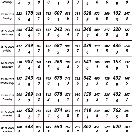
2
8
0
3
3
6
6
0
Monday
7
1
4
9
178
607
628
102
222
263
763
538
281
972
369
247
07-12-2025
6
1
6
6
1
8
8
3
Sunday
6
3
6
3
432
342
340
220
268
876
567
761
665
600
217
127
06-12-2025
6
1
8
4
7
6
0
0
Saturday
9
9
7
4
239
681
439
436
417
340
432
985
917
119
302
654
05-12-2025
2
7
9
2
7
1
5
5
Friday
4
5
6
3
987
268
541
153
330
374
519
789
453
786
990
337
04-12-2025
6
4
5
4
2
1
8
3
Thursday
4
6
0
9
243
678
642
432
157
432
765
742
222
490
129
168
03-12-2025
3
9
8
3
6
3
2
5
Wednesday
9
1
2
9
269
678
159
402
908
345
543
876
980
247
326
557
02-12-2025
7
2
2
1
7
3
1
7
Tuesday
7
1
5
6
453
874
119
762
432
786
194
657
981
230
407
891
01-12-2025
9
1
4
8
8
5
1
8
Monday
2
9
1
5
543
550
362
620
180
897
445
762
269
451
529
203
30-11-2025
9
4
3
5
7
0
6
5
Sunday