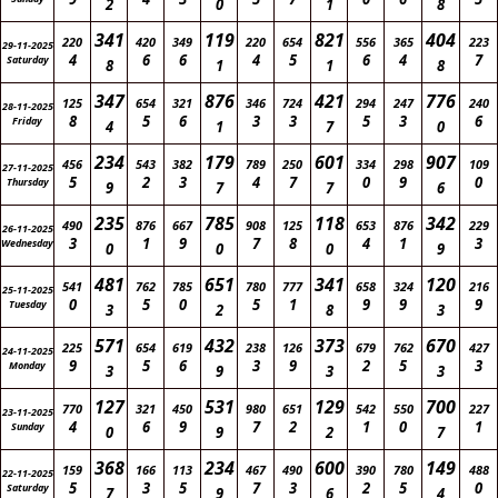
2
0
1
8
341
119
821
404
220
420
349
220
654
556
365
223
29-11-2025
4
6
6
4
5
6
4
7
Saturday
8
1
1
8
347
876
421
776
125
654
321
346
724
294
247
240
28-11-2025
8
5
6
3
3
5
3
6
Friday
4
1
7
0
234
179
601
907
456
543
382
789
250
334
298
109
27-11-2025
5
2
3
4
7
0
9
0
Thursday
9
7
7
6
235
785
118
342
490
876
667
908
125
653
876
229
26-11-2025
3
1
9
7
8
4
1
3
Wednesday
0
0
0
9
481
651
341
120
541
762
785
780
777
658
324
216
25-11-2025
0
5
0
5
1
9
9
9
Tuesday
3
2
8
3
571
432
373
670
225
654
619
238
126
679
762
427
24-11-2025
9
5
6
3
9
2
5
3
Monday
3
9
3
3
127
531
129
700
770
321
450
980
651
542
550
227
23-11-2025
4
6
9
7
2
1
0
1
Sunday
0
9
2
7
368
234
600
149
159
166
113
467
490
390
780
488
22-11-2025
5
3
5
7
3
2
5
0
Saturday
7
9
6
4