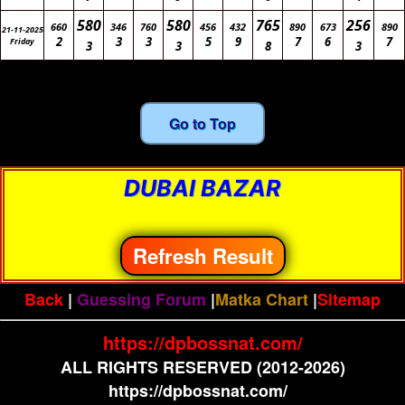
580
580
765
256
660
346
760
456
432
890
673
890
21-11-2025
2
3
3
5
9
7
6
7
Friday
3
3
8
3
Go to Top
DUBAI BAZAR
Refresh Result
Back
|
Guessing Forum
|
Matka Chart
|
Sitemap
https://dpbossnat.com/
ALL RIGHTS RESERVED (2012-2026)
https://dpbossnat.com/